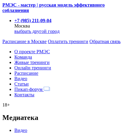
РМЭС - мастер | русская модель эффективного
соблазнения
+7 (985) 211-09-04
Москва
выбрать другой город
Расписание
в Москве
Оплатить тренинги
Обратная связь
О проекте РМЭС
Команда
Живые тренинги
Онлайн тренинги
Расписание
Видео
Статьи
Пикап-форум
Контакты
18+
Медиатека
Видео