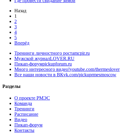
Где провести свидание зимой
Назад
1
2
3
4
5
Вперёд
Тренинги личностного роста
mcpir.ru
Мужской журнал
LOVER.RU
Пикап-форум
pickupforum.ru
Много интересного видео!
youtube.com/thermeslover
Все наши новости в ВК
vk.com/pickuprmesmoscow
Разделы
О проекте РМЭС
Команда
Тренинги
Расписание
Видео
Пикап-форум
Контакты