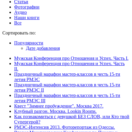
Статьи
Фотографии
Аудио
Наши книги
Все
Сортировать по:
Популярности
Дате добавления
Мужская Конференция про Отношения и Успех. Часть I.
Мужская Конференция про Отношения и Успех. Часть
II.
Праздничный марафон мастер-классов в честь 15-ти
летия РМЭС
Праздничный марафон мастер-классов в честь 15-ти
летия РМЭС II
Праздничный марафон мастер-классов в честь 15-ти
летия РМЭС III
Квест "Зимнее пробуждение". Москва 2017.
Клубный разгон. Москва. Lookin Rooms.
Как познакомиться с девушкой БЕЗ СЛОВ, или Кто твой
Супергерой?
РМЭС-Интенсив 2013. Фоторепортаж из Одессы.