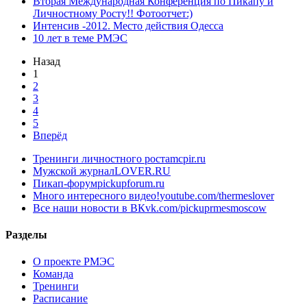
Вторая Международная Конференция по Пикапу и
Личностному Росту!! Фотоотчет:)
Интенсив -2012. Место действия Одесса
10 лет в теме РМЭС
Назад
1
2
3
4
5
Вперёд
Тренинги личностного роста
mcpir.ru
Мужской журнал
LOVER.RU
Пикап-форум
pickupforum.ru
Много интересного видео!
youtube.com/thermeslover
Все наши новости в ВК
vk.com/pickuprmesmoscow
Разделы
О проекте РМЭС
Команда
Тренинги
Расписание