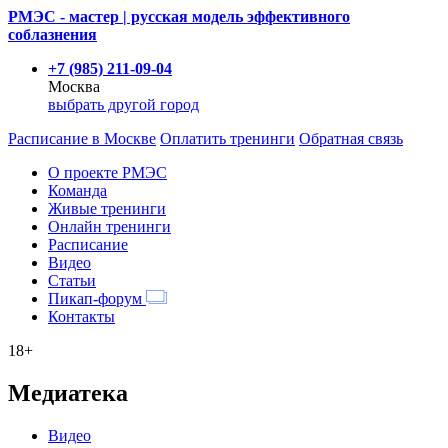
РМЭС - мастер | русская модель эффективного
соблазнения
+7 (985) 211-09-04
Москва
выбрать другой город
Расписание
в Москве
Оплатить тренинги
Обратная связь
О проекте РМЭС
Команда
Живые тренинги
Онлайн тренинги
Расписание
Видео
Статьи
Пикап-форум
Контакты
18+
Медиатека
Видео