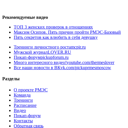
Рекомендуемые видео
ТОП 3 женских проверок в отношениях
Максим Осипов. Пять причин пройти РМЭС-Базовый
Пять секретов как влюбить в себя девушку
Тренинги личностного роста
mcpir.ru
Мужской журнал
LOVER.RU
Пикап-форум
pickupforum.ru
Много интересного видео!
youtube.com/thermeslover
Все наши новости в ВК
vk.com/pickuprmesmoscow
Разделы
О проекте РМЭС
Команда
Тренинги
Расписание
Видео
Пикап-форум
Контакты
Обратная связь