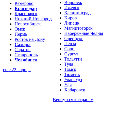
Воронеж
Кемерово
Ижевск
Краснодар
Калининград
Красноярск
Киров
Нижний Новгород
Липецк
Новосибирск
Магнитогорск
Омск
Набережные Челны
Пермь
Оренбург
Ростов на Дону
Пенза
Самара
Сочи
Саратов
Сургут
Ставрополь
Тольятти
Челябинск
Тула
Томск
еще 22 города
Тюмень
Улан-Удэ
Уфа
Хабаровск
Вернуться к
странам