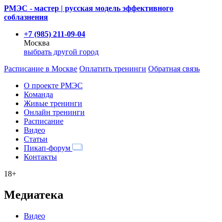
РМЭС - мастер | русская модель эффективного
соблазнения
+7 (985) 211-09-04
Москва
выбрать другой город
Расписание
в Москве
Оплатить тренинги
Обратная связь
О проекте РМЭС
Команда
Живые тренинги
Онлайн тренинги
Расписание
Видео
Статьи
Пикап-форум
Контакты
18+
Медиатека
Видео