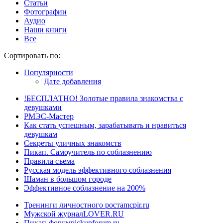
Статьи
Фотографии
Аудио
Наши книги
Все
Сортировать по:
Популярности
Дате добавления
!БЕСПЛАТНО! Золотые правила знакомства с
девушками
РМЭС-Мастер
Как стать успешным, зарабатывать и нравиться
девушкам
Секреты уличных знакомств
Пикап. Самоучитель по соблазнению
Правила съема
Русская модель эффективного соблазнения
Шаман в большом городе
Эффективное соблазнение на 200%
Тренинги личностного роста
mcpir.ru
Мужской журнал
LOVER.RU
Пикап-форум
pickupforum.ru