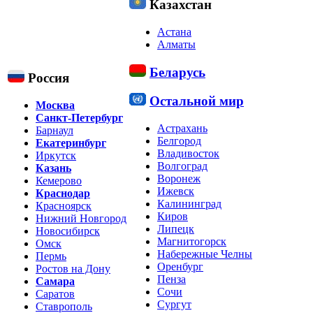
Казахстан
Астана
Алматы
Беларусь
Россия
Остальной мир
Москва
Санкт-Петербург
Астрахань
Барнаул
Белгород
Екатеринбург
Владивосток
Иркутск
Волгоград
Казань
Воронеж
Кемерово
Ижевск
Краснодар
Калининград
Красноярск
Киров
Нижний Новгород
Липецк
Новосибирск
Магнитогорск
Омск
Набережные Челны
Пермь
Оренбург
Ростов на Дону
Пенза
Самара
Сочи
Саратов
Сургут
Ставрополь