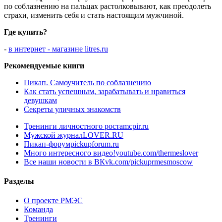
по соблазнению на пальцах растолковывают, как преодолеть
страхи, изменить себя и стать настоящим мужчиной.
Где купить?
-
в интернет - магазине litres.ru
Рекомендуемые книги
Пикап. Самоучитель по соблазнению
Как стать успешным, зарабатывать и нравиться
девушкам
Секреты уличных знакомств
Тренинги личностного роста
mcpir.ru
Мужской журнал
LOVER.RU
Пикап-форум
pickupforum.ru
Много интересного видео!
youtube.com/thermeslover
Все наши новости в ВК
vk.com/pickuprmesmoscow
Разделы
О проекте РМЭС
Команда
Тренинги