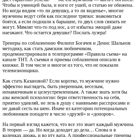
Чтобы и умницей была, и ноги от ушей, и статью не обижена.
Но когда видим «то ли девушку, а то ли виденье», многие
мужчины ведут себя как последние тряпки: знакомиться
боятся, а если подошли к барышне, то двух слов связать не
могут. Мямлят что-то под нос, а от избытка эмоций даже
наезжают. Что остается девушке? Послать лузера!
Тренеры по соблазнению Филипп Богачев и Денис Шальнов
методику, как стать дамским любимчиком,
продемонстрировали в телепрограмме «Правила съема» на
канале ТНТ. А съемки и приемы соблазнения описали в
книжке. В том числе и многое из того, что не показали
телевизионщики.
Как стать Казановой? Если коротко, то мужчине нужно
эффектно выглядеть, быть уверенным, веселым,
ненавязчивым и целеустремленным. А также знать хотя бы
азы женской психологии: бери ответственность на себя,
приятно удивляй, не лезь в душу с наивными расспросами и
не давай сесть на шею. Иначе из категории потенциальных
любовников попадете в число «друзей» и «доноров».
На первый взгляд кажется, что все это знает каждый мужчина.
В теории — да. Но когда доходит до дела… Снова и в
коленках дрожь, и во рту вата. А профессиональные тренеры