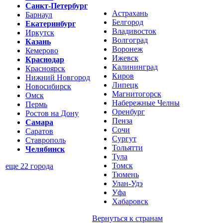
Санкт-Петербург
Астрахань
Барнаул
Белгород
Екатеринбург
Владивосток
Иркутск
Волгоград
Казань
Воронеж
Кемерово
Ижевск
Краснодар
Калининград
Красноярск
Киров
Нижний Новгород
Липецк
Новосибирск
Магнитогорск
Омск
Набережные Челны
Пермь
Оренбург
Ростов на Дону
Пенза
Самара
Сочи
Саратов
Сургут
Ставрополь
Тольятти
Челябинск
Тула
Томск
еще 22 города
Тюмень
Улан-Удэ
Уфа
Хабаровск
Вернуться к
странам