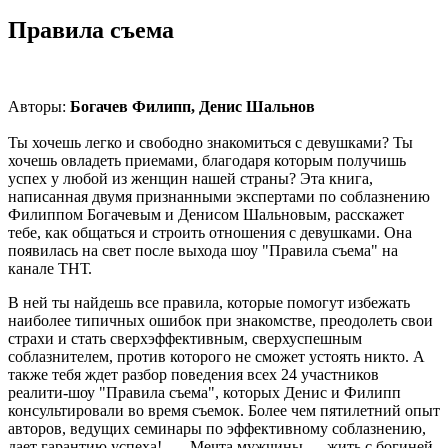
Правила съема
Авторы:
Богачев Филипп, Денис Шальнов
Ты хочешь легко и свободно знакомиться с девушками? Ты
хочешь овладеть приемами, благодаря которым получишь
успех у любой из женщин нашей страны? Эта книга,
написанная двумя признанными экспертами по соблазнению
Филиппом Богачевым и Денисом Шальновым, расскажет
тебе, как общаться и строить отношения с девушками. Она
появилась на свет после выхода шоу "Правила съема" на
канале ТНТ.
В ней ты найдешь все правила, которые помогут избежать
наиболее типичных ошибок при знакомстве, преодолеть свои
страхи и стать сверхэффективным, сверхуспешным
соблазнителем, против которого не сможет устоять никто. А
также тебя ждет разбор поведения всех 24 участников
реалити-шоу "Правила съема", которых Денис и Филипп
консультировали во время съемок. Более чем пятилетний опыт
авторов, ведущих семинары по эффективному соблазнению,
дает гарантию успеха! Мечта мужчины — жить с богиней.