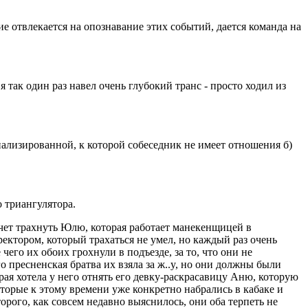
ие отвлекается на опознавание этих событий, дается команда на
 так один раз навел очень глубокий транс - просто ходил из
лизированной, к которой собеседник не имеет отношения б)
 триангулятора.
 хочет трахнуть Юлю, которая работает манекенщицей в
ектором, который трахаться не умел, но каждый раз очень
чего их обоих грохнули в подъезде, за то, что они не
 пресненская братва их взяла за ж..y, но они должны были
орая хотела у него отнять его девкy-pаскpасавицy Аню, которую
 которые к этому времени уже конкретно набрались в кабаке и
торого, как совсем недавно выяснилось, они оба терпеть не