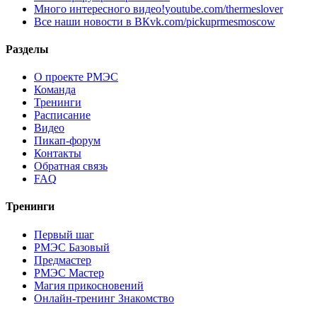
Много интересного видео!
youtube.com/thermeslover
Все наши новости в ВК
vk.com/pickuprmesmoscow
Разделы
О проекте РМЭС
Команда
Тренинги
Расписание
Видео
Пикап-форум
Контакты
Обратная связь
FAQ
Тренинги
Первый шаг
РМЭС Базовый
Предмастер
РМЭС Мастер
Магия прикосновений
Онлайн-тренинг Знакомство