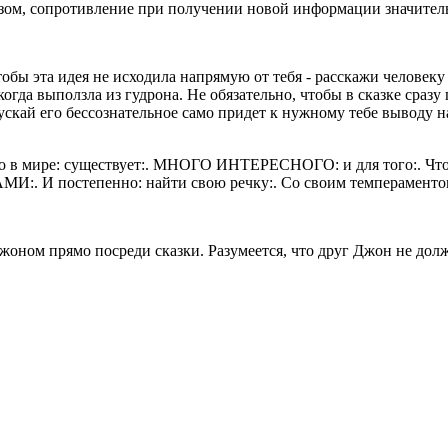
разом, сопротивление при получении новой информации значител
обы эта идея не исходила напрямую от тебя - расскажи человеку 
 когда выползла из гудрона. Не обязательно, чтобы в сказке сраз
ускай его бессознательное само придет к нужному тебе выводу на
: что в мире: существует:. МНОГО ИНТЕРЕСНОГО: и для того:. Чт
постепенно: найти свою речку:. Со своим темпераментом:.
оном прямо посреди сказки. Разумеется, что друг Джон не долже