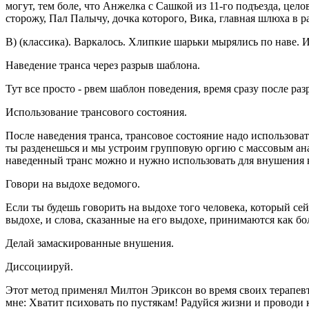
могут, тем боле, что Анжелка с Сашкой из 11-го подъезда, цел
сторожу, Пал Палычy, дочка которого, Вика, главная шлюха в р
В) (классика). Варкалось. Хлипкие шарьки мырялись по наве. 
Наведение транса через разрыв шаблона.
Тут все просто - рвем шаблон поведения, время сразу после ра
Использование трансового состояния.
После наведения транса, трансовое состояние надо использоват
ты разденешься и мы устроим групповую оргию с массовым ан
наведенный транс можно и нужно использовать для внушения ко
Говори на выдохе ведомого.
Если ты будешь говорить на выдохе того человека, который сейч
выдохе, и слова, сказанные на его выдохе, принимаются как бо
Делай замаскированные внушения.
Диссоциируй.
Этот метод применял Милтон Эриксон во время своих терапевт
мне: Хватит психовать по пустякам! Радуйся жизни и проводи 