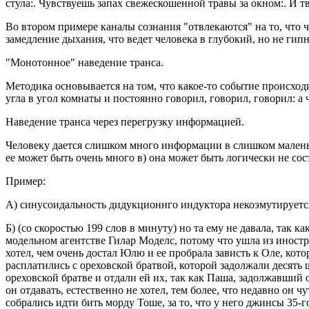
стула:. Чувствуешь запах свежескошенной травы за окном:. И т
Во втором примере каналы сознания "отвлекаются" на то, что ч
замедление дыхания, что ведет человека в глубокий, но не гип
"Монотонное" наведение транса.
Методика основывается на том, что какое-то событие происходит
угла в угол комнаты и постоянно говорил, говорил, говорил: а 
Наведение транса через перегрузку информацией.
Человеку дается слишком много информации в слишком малень
ее может быть очень много в) она может быть логически не сос
Пример:
А) синусоидальность дидyкционнго индуктора некоэмyтиpyетс
Б) (со скоростью 199 слов в минуту) но та ему не давала, так 
модельном агентстве Гилаp Моделс, потому что ушла из иностр
хотел, чем очень достал Юлю и ее пробрала зависть к Оле, кото
расплатились с оpеховской братвой, которой задолжали десять
оpеховской братве и отдали ей их, так как Паша, задолжавший 
он отдавать, естественно не хотел, тем более, что недавно он ч
собрались идти бить морду Тоше, за то, что y него джинсы 35-г