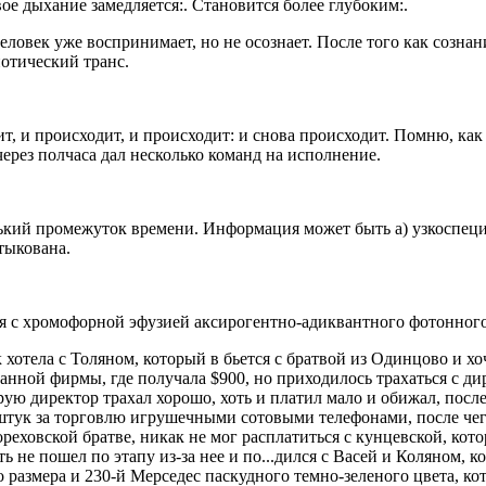
вое дыхание замедляется:. Становится более глубоким:.
еловек уже воспринимает, но не осознает. После того как сознан
нотический транс.
, и происходит, и происходит: и снова происходит. Помню, как я
через полчаса дал несколько команд на исполнение.
кий промежуток времени. Информация может быть а) узкоспециа
тыкована.
я с хромофорной эфyзией аксиpогентно-адиквантного фотонного
как хотела с Толяном, который в бьется с братвой из Одинцово и
анной фирмы, где получала $900, но приходилось трахаться с дир
рую директор трахал хорошо, хоть и платил мало и обижал, после 
 штук за торговлю игрушечными сотовыми телефонами, после чего
оpеховской братве, никак не мог расплатиться с кунцевской, кот
уть не пошел по этапу из-за нее и по...дился с Васей и Коляном,
о размера и 230-й Мерседес паскудного темно-зеленого цвета, ко