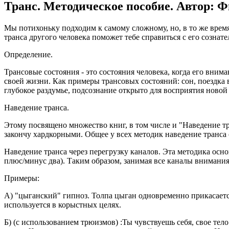
Транс. Методическое пособие. Автор: 
Мы потихоньку подходим к самому сложному, но, в то же врем
транса другого человека поможет тебе справиться с его созна
Определение.
Трансовые состояния - это состояния человека, когда его вним
своей жизни. Как примеры трансовых состояний: сон, поездка в
глубокое раздумье, подсознание открыто для восприятия нов
Наведение транса.
Этому посвящено множество книг, в том числе и "Наведение тра
закончу хардкорными. Общее у всех методик наведение транса
Наведение транса через перегрузку каналов. Эта методика осн
плюс/минус два). Таким образом, занимая все каналы внимания
Примеры:
А) "цыганский" гипноз. Толпа цыган одновременно прикасается 
используется в корыстных целях.
Б) (с использованием трюизмов) :Ты чувствуешь себя, свое те