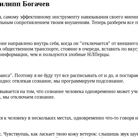
Филипп Богачев
я, самому эффективному инструменту навязывания своего мнени
тельным сопротивлением твоим внушениям. Теперь разберем все п
ание направлено внутрь себя, когда он "отключается" от внешне
 общественном транспорте, стояние в очереди, вставить по вкусу
ой информации, чем и пользуются злобные НЛПерцы.
нса". Поэтому я не буду тут все расписывать от и до, и постара
 одно: отвлекая сознание, мы программируем подсознание.
овывается на том, что сознание человека одновременно может у
, мы отключаем сознание.
к человеку в нескольких местах, одновременно что-то говоря и 
ло:. Чувствуешь, как ласкает твою кожу ветерок: слышишь звук ш