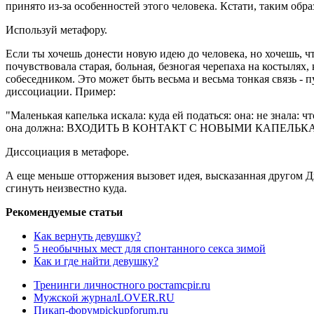
принято из-за особенностей этого человека. Кстати, таким об
Используй метафору.
Если ты хочешь донести новую идею до человека, но хочешь, чт
почувствовала старая, больная, безногая черепаха на костылях,
собеседником. Это может быть весьма и весьма тонкая связь - п
диссоциации. Пример:
"Маленькая капелька искала: куда ей податься: она: не знала
она должна: ВХОДИТЬ В КОНТАКТ С НОВЫМИ КАПЕЛЬКАМИ:. И 
Диссоциация в метафоре.
А еще меньше отторжения вызовет идея, высказанная другом Дж
сгинуть неизвестно куда.
Рекомендуемые статьи
Как вернуть девушку?
5 необычных мест для спонтанного секса зимой
Как и где найти девушку?
Тренинги личностного роста
mcpir.ru
Мужской журнал
LOVER.RU
Пикап-форум
pickupforum.ru