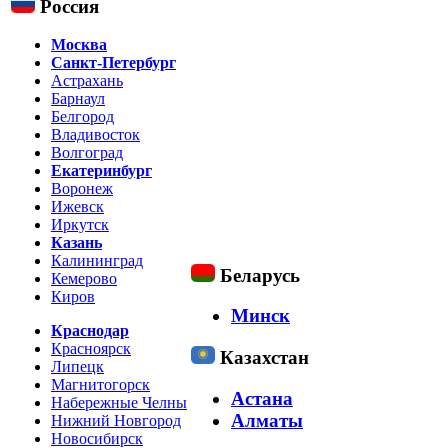
Россия
Москва
Санкт-Петербург
Астрахань
Барнаул
Белгород
Владивосток
Волгоград
Екатеринбург
Воронеж
Ижевск
Иркутск
Казань
Калининград
Беларусь
Кемерово
Киров
Минск
Краснодар
Красноярск
Казахстан
Липецк
Магнитогорск
Астана
Набережные Челны
Алматы
Нижний Новгород
Новосибирск