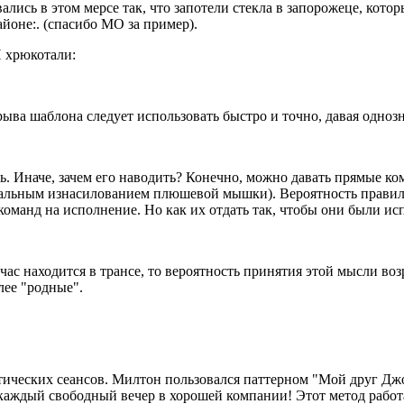
овались в этом меpсе так, что запотели стекла в запоpожеце, ко
айоне:. (спасибо МО за пример).
И хрюкотали:
зрыва шаблона следует использовать быстро и точно, давая одно
ь. Иначе, зачем его наводить? Конечно, можно давать прямые ко
альным изнасилованием плюшевой мышки). Вероятность правиль
манд на исполнение. Но как их отдать так, чтобы они были исп
ас находится в трансе, то вероятность принятия этой мысли возр
лее "родные".
ических сеансов. Милтон пользовался паттерном "Мой друг Джон
каждый свободный вечер в хорошей компании! Этот метод работа