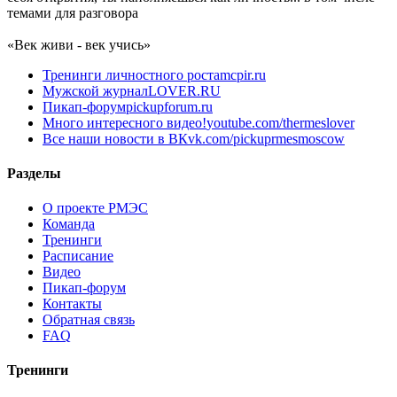
темами для разговора
«Век живи - век учись»
Тренинги личностного роста
mcpir.ru
Мужской журнал
LOVER.RU
Пикап-форум
pickupforum.ru
Много интересного видео!
youtube.com/thermeslover
Все наши новости в ВК
vk.com/pickuprmesmoscow
Разделы
О проекте РМЭС
Команда
Тренинги
Расписание
Видео
Пикап-форум
Контакты
Обратная связь
FAQ
Тренинги