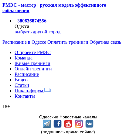
РМЭС - мастер | русская модель эффективного
соблазнения
+380636874556
Одесса
выбрать другой город
Расписание
в Одессе
Оплатить тренинги
Обратная связь
О проекте РМЭС
Команда
Живые тренинги
Онлайн тренинги
Расписание
Видео
Статьи
Пикап-форум
Контакты
18+
Одесские Новостные каналы
(подпишись прямо сейчас)