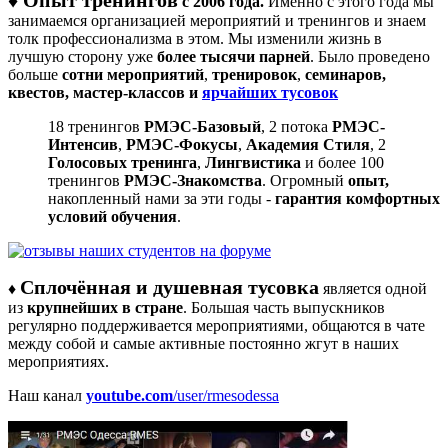
с 2006 года.
Именно с этого года мы
занимаемся организацией мероприятий и тренингов и знаем
толк профессионализма в этом. Мы изменили жизнь в
лучшую сторону уже
более тысячи парней
. Было проведено
больше
сотни мероприятий
,
тренировок
,
семинаров,
квестов, мастер-классов и
ярчайших тусовок
18 тренингов
РМЭС-Базовый
, 2 потока
РМЭС-
Интенсив
,
РМЭС-Фокусы
,
Академия Стиля
, 2
Голосовых тренинга
,
Лингвистика
и более 100
тренингов
РМЭС-Знакомства
. Огромный
опыт,
накопленный нами за эти годы -
гарантия
комфортных
условий обучения
.
Сплочённая и душевная тусовка
♦
является одной
из
крупнейших в стране
. Большая часть выпускников
регулярно поддерживается мероприятиями, общаются в чате
между собой и самые активные постоянно жгут в наших
мероприятиях.
Наш канал
youtube.com
/user/rmesodessa