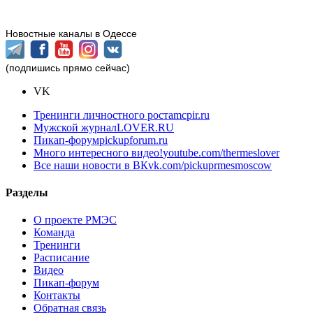
Новостные каналы в Одессе
(подпишись прямо сейчас)
VK
Тренинги личностного роста
mcpir.ru
Мужской журнал
LOVER.RU
Пикап-форум
pickupforum.ru
Много интересного видео!
youtube.com/thermeslover
Все наши новости в ВК
vk.com/pickuprmesmoscow
Разделы
О проекте РМЭС
Команда
Тренинги
Расписание
Видео
Пикап-форум
Контакты
Обратная связь