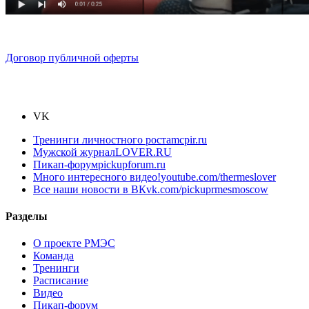
Договор публичной оферты
VK
Тренинги личностного роста
mcpir.ru
Мужской журнал
LOVER.RU
Пикап-форум
pickupforum.ru
Много интересного видео!
youtube.com/thermeslover
Все наши новости в ВК
vk.com/pickuprmesmoscow
Разделы
О проекте РМЭС
Команда
Тренинги
Расписание
Видео
Пикап-форум