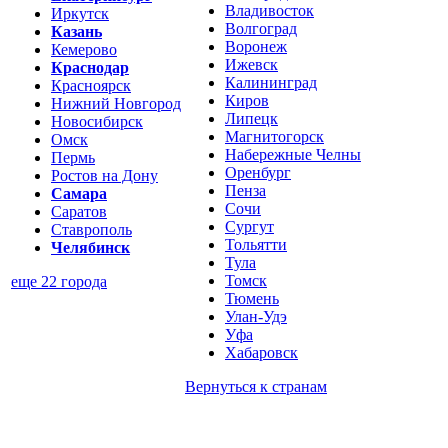
Владивосток
Иркутск
Волгоград
Казань
Воронеж
Кемерово
Ижевск
Краснодар
Калининград
Красноярск
Киров
Нижний Новгород
Липецк
Новосибирск
Магнитогорск
Омск
Набережные Челны
Пермь
Оренбург
Ростов на Дону
Пенза
Самара
Сочи
Саратов
Сургут
Ставрополь
Тольятти
Челябинск
Тула
Томск
еще 22 города
Тюмень
Улан-Удэ
Уфа
Хабаровск
Вернуться к
странам