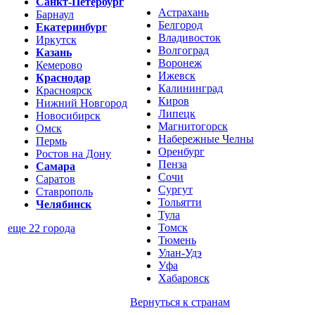
Санкт-Петербург
Астрахань
Барнаул
Белгород
Екатеринбург
Владивосток
Иркутск
Волгоград
Казань
Воронеж
Кемерово
Ижевск
Краснодар
Калининград
Красноярск
Киров
Нижний Новгород
Липецк
Новосибирск
Магнитогорск
Омск
Набережные Челны
Пермь
Оренбург
Ростов на Дону
Пенза
Самара
Сочи
Саратов
Сургут
Ставрополь
Тольятти
Челябинск
Тула
Томск
еще 22 города
Тюмень
Улан-Удэ
Уфа
Хабаровск
Вернуться к
странам