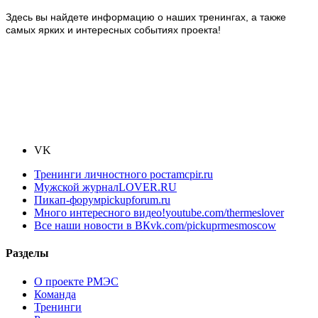
Здесь вы найдете информацию о наших тренингах, а также
самых ярких и интересных событиях проекта!
VK
Тренинги личностного роста
mcpir.ru
Мужской журнал
LOVER.RU
Пикап-форум
pickupforum.ru
Много интересного видео!
youtube.com/thermeslover
Все наши новости в ВК
vk.com/pickuprmesmoscow
Разделы
О проекте РМЭС
Команда
Тренинги