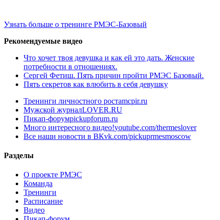
Узнать больше о тренинге РМЭС-Базовый
Рекомендуемые видео
Что хочет твоя девушка и как ей это дать. Женские
потребности в отношениях.
Сергей Фетиш. Пять причин пройти РМЭС Базовый.
Пять секретов как влюбить в себя девушку
Тренинги личностного роста
mcpir.ru
Мужской журнал
LOVER.RU
Пикап-форум
pickupforum.ru
Много интересного видео!
youtube.com/thermeslover
Все наши новости в ВК
vk.com/pickuprmesmoscow
Разделы
О проекте РМЭС
Команда
Тренинги
Расписание
Видео
Пикап-форум