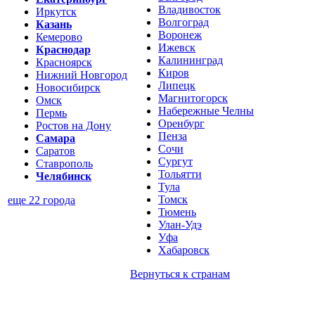
Владивосток
Иркутск
Волгоград
Казань
Воронеж
Кемерово
Ижевск
Краснодар
Калининград
Красноярск
Киров
Нижний Новгород
Липецк
Новосибирск
Магнитогорск
Омск
Набережные Челны
Пермь
Оренбург
Ростов на Дону
Пенза
Самара
Сочи
Саратов
Сургут
Ставрополь
Тольятти
Челябинск
Тула
Томск
еще 22 города
Тюмень
Улан-Удэ
Уфа
Хабаровск
Вернуться к
странам