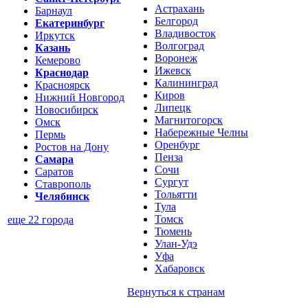
Астрахань
Барнаул
Белгород
Екатеринбург
Владивосток
Иркутск
Волгоград
Казань
Воронеж
Кемерово
Ижевск
Краснодар
Калининград
Красноярск
Киров
Нижний Новгород
Липецк
Новосибирск
Магнитогорск
Омск
Набережные Челны
Пермь
Оренбург
Ростов на Дону
Пенза
Самара
Сочи
Саратов
Сургут
Ставрополь
Тольятти
Челябинск
Тула
Томск
еще 22 города
Тюмень
Улан-Удэ
Уфа
Хабаровск
Вернуться к
странам