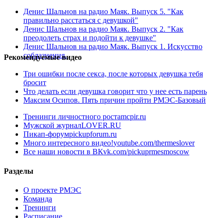
Денис Шальнов на радио Маяк. Выпуск 5. "Как
правильно расстаться с девушкой"
Денис Шальнов на радио Маяк. Выпуск 2. "Как
преодолеть страх и подойти к девушке"
Денис Шальнов на радио Маяк. Выпуск 1. Искусство
соблазнения.
Рекомендуемые видео
Три ошибки после секса, после которых девушка тебя
бросит
Что делать если девушка говорит что у нее есть парень
Максим Осипов. Пять причин пройти РМЭС-Базовый
Тренинги личностного роста
mcpir.ru
Мужской журнал
LOVER.RU
Пикап-форум
pickupforum.ru
Много интересного видео!
youtube.com/thermeslover
Все наши новости в ВК
vk.com/pickuprmesmoscow
Разделы
О проекте РМЭС
Команда
Тренинги
Расписание