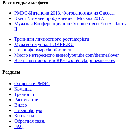
Рекомендуемые фото
РМЭС-Интенсив 2013. Фоторепортаж из Одессы.
Квест "Зимнее пробуждение". Москва 2017.
Мужская Конференция про Отношения и Успех. Часть
II.
Тренинги личностного роста
mcpir.ru
Мужской журнал
LOVER.RU
Пикап-форум
pickupforum.ru
Много интересного видео!
youtube.com/thermeslover
Все наши новости в ВК
vk.com/pickuprmesmoscow
Разделы
О проекте РМЭС
Команда
Тренинги
Расписание
Видео
Пикап-форум
Контакты
Обратная связь
FAQ