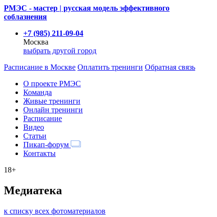
РМЭС - мастер | русская модель эффективного
соблазнения
+7 (985) 211-09-04
Москва
выбрать другой город
Расписание
в Москве
Оплатить тренинги
Обратная связь
О проекте РМЭС
Команда
Живые тренинги
Онлайн тренинги
Расписание
Видео
Статьи
Пикап-форум
Контакты
18+
Медиатека
к списку всех фотоматериалов