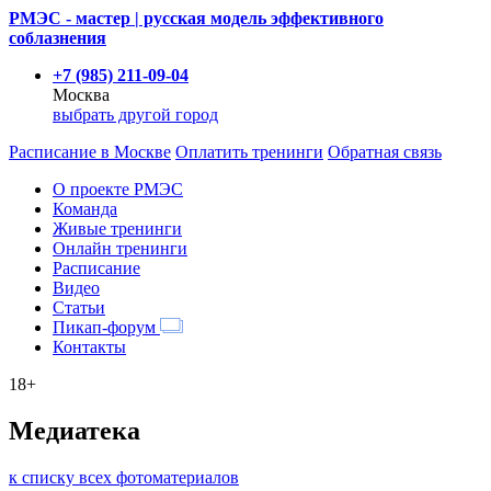
РМЭС - мастер | русская модель эффективного
соблазнения
+7 (985) 211-09-04
Москва
выбрать другой город
Расписание
в Москве
Оплатить тренинги
Обратная связь
О проекте РМЭС
Команда
Живые тренинги
Онлайн тренинги
Расписание
Видео
Статьи
Пикап-форум
Контакты
18+
Медиатека
к списку всех фотоматериалов