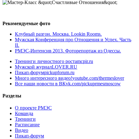
Рекомендуемые фото
Клубный разгон. Москва. Lookin Rooms.
Мужская Конференция про Отношения и Успех. Часть
II.
РМЭС-Интенсив 2013. Фоторепортаж из Одессы.
Тренинги личностного роста
mcpir.ru
Мужской журнал
LOVER.RU
Пикап-форум
pickupforum.ru
Много интересного видео!
youtube.com/thermeslover
Все наши новости в ВК
vk.com/pickuprmesmoscow
Разделы
О проекте РМЭС
Команда
Тренинги
Расписание
Видео
Пикап-форум