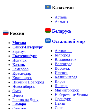
Казахстан
Астана
Алматы
Беларусь
Россия
Остальной мир
Москва
Санкт-Петербург
Астрахань
Барнаул
Белгород
Екатеринбург
Владивосток
Иркутск
Волгоград
Казань
Воронеж
Кемерово
Ижевск
Краснодар
Калининград
Красноярск
Киров
Нижний Новгород
Липецк
Новосибирск
Магнитогорск
Омск
Набережные Челны
Пермь
Оренбург
Ростов на Дону
Пенза
Самара
Сочи
Саратов