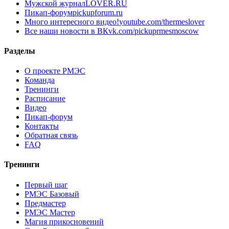
Мужской журнал
LOVER.RU
Пикап-форум
pickupforum.ru
Много интересного видео!
youtube.com/thermeslover
Все наши новости в ВК
vk.com/pickuprmesmoscow
Разделы
О проекте РМЭС
Команда
Тренинги
Расписание
Видео
Пикап-форум
Контакты
Обратная связь
FAQ
Тренинги
Первый шаг
РМЭС Базовый
Предмастер
РМЭС Мастер
Магия прикосновений