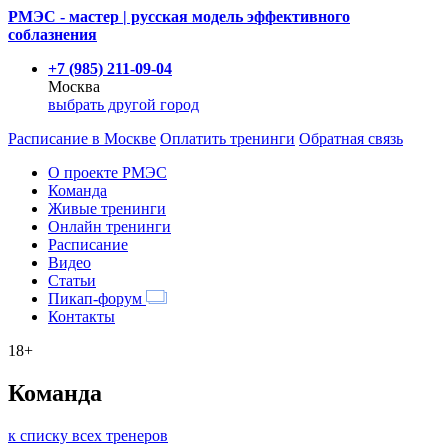
РМЭС - мастер | русская модель эффективного
соблазнения
+7 (985) 211-09-04
Москва
выбрать другой город
Расписание
в Москве
Оплатить тренинги
Обратная связь
О проекте РМЭС
Команда
Живые тренинги
Онлайн тренинги
Расписание
Видео
Статьи
Пикап-форум
Контакты
18+
Команда
к списку всех тренеров