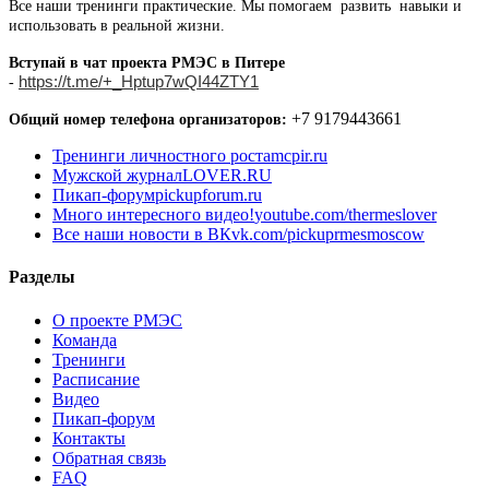
Все наши тренинги практические. Мы помогаем развить навыки и
использовать в реальной жизни.
Вступай в чат проекта РМЭС в Питере
https://t.me/+_Hptup7wQI44ZTY1
-
+7 9179443661
Общий номер телефона организаторов:
Тренинги личностного роста
mcpir.ru
Мужской журнал
LOVER.RU
Пикап-форум
pickupforum.ru
Много интересного видео!
youtube.com/thermeslover
Все наши новости в ВК
vk.com/pickuprmesmoscow
Разделы
О проекте РМЭС
Команда
Тренинги
Расписание
Видео
Пикап-форум
Контакты
Обратная связь
FAQ