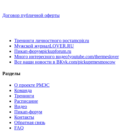
Договор публичной оферты
Тренинги личностного роста
mcpir.ru
Мужской журнал
LOVER.RU
Пикап-форум
pickupforum.ru
Много интересного видео!
youtube.com/thermeslover
Все наши новости в ВК
vk.com/pickuprmesmoscow
Разделы
О проекте РМЭС
Команда
Тренинги
Расписание
Видео
Пикап-форум
Контакты
Обратная связь
FAQ