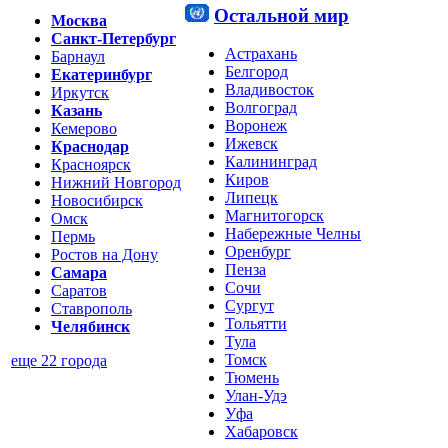
Остальной мир
Москва
Санкт-Петербург
Астрахань
Барнаул
Белгород
Екатеринбург
Владивосток
Иркутск
Волгоград
Казань
Воронеж
Кемерово
Ижевск
Краснодар
Калининград
Красноярск
Киров
Нижний Новгород
Липецк
Новосибирск
Магнитогорск
Омск
Набережные Челны
Пермь
Оренбург
Ростов на Дону
Пенза
Самара
Сочи
Саратов
Сургут
Ставрополь
Тольятти
Челябинск
Тула
Томск
еще 22 города
Тюмень
Улан-Удэ
Уфа
Хабаровск