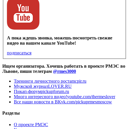
А пока ждешь звонка, можешь посмотреть свежие
видео на нашем канале YouTube!
подписаться
Ищем организатора. Хочешь работать в проекте РМЭС во
Львове, пиши телеграм
@rmes3000
Тренинги личностного роста
mcpir.ru
Мужской журнал
LOVER.RU
Пикап-форум
pickupforum.ru
Много интересного видео!
youtube.com/thermeslover
Все наши новости в ВК
vk.com/pickuprmesmoscow
Разделы
О проекте РМЭС