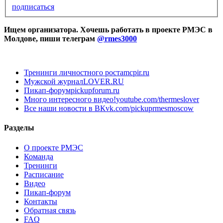
подписаться
Ищем организатора. Хочешь работать в проекте РМЭС в
Молдове, пиши телеграм
@rmes3000
Тренинги личностного роста
mcpir.ru
Мужской журнал
LOVER.RU
Пикап-форум
pickupforum.ru
Много интересного видео!
youtube.com/thermeslover
Все наши новости в ВК
vk.com/pickuprmesmoscow
Разделы
О проекте РМЭС
Команда
Тренинги
Расписание
Видео
Пикап-форум
Контакты
Обратная связь
FAQ