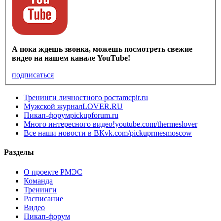
А пока ждешь звонка, можешь посмотреть свежие
видео на нашем канале YouTube!
подписаться
Тренинги личностного роста
mcpir.ru
Мужской журнал
LOVER.RU
Пикап-форум
pickupforum.ru
Много интересного видео!
youtube.com/thermeslover
Все наши новости в ВК
vk.com/pickuprmesmoscow
Разделы
О проекте РМЭС
Команда
Тренинги
Расписание
Видео
Пикап-форум