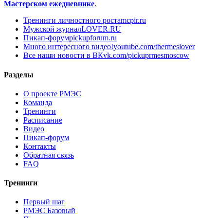
Мастерском ежедневнике
.
Тренинги личностного роста
mcpir.ru
Мужской журнал
LOVER.RU
Пикап-форум
pickupforum.ru
Много интересного видео!
youtube.com/thermeslover
Все наши новости в ВК
vk.com/pickuprmesmoscow
Разделы
О проекте РМЭС
Команда
Тренинги
Расписание
Видео
Пикап-форум
Контакты
Обратная связь
FAQ
Тренинги
Первый шаг
РМЭС Базовый