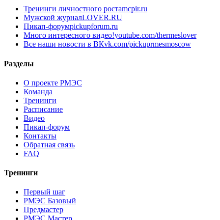
Тренинги личностного роста
mcpir.ru
Мужской журнал
LOVER.RU
Пикап-форум
pickupforum.ru
Много интересного видео!
youtube.com/thermeslover
Все наши новости в ВК
vk.com/pickuprmesmoscow
Разделы
О проекте РМЭС
Команда
Тренинги
Расписание
Видео
Пикап-форум
Контакты
Обратная связь
FAQ
Тренинги
Первый шаг
РМЭС Базовый
Предмастер
РМЭС Мастер