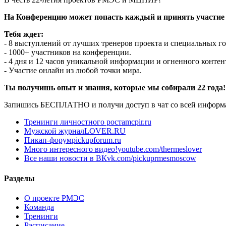
На Конференцию может попасть каждый и принять участ
Тебя ждет:
- 8 выступлений от лучших тренеров проекта и специальных г
- 1000+ участников на конференции.
- 4 дня и 12 часов уникальной информации и огненного контен
- Участие онлайн из любой точки мира.
Ты получишь опыт и знания, которые мы собирали 22 года!
Запишись БЕСПЛАТНО и получи доступ в чат со всей информ
Тренинги личностного роста
mcpir.ru
Мужской журнал
LOVER.RU
Пикап-форум
pickupforum.ru
Много интересного видео!
youtube.com/thermeslover
Все наши новости в ВК
vk.com/pickuprmesmoscow
Разделы
О проекте РМЭС
Команда
Тренинги
Расписание