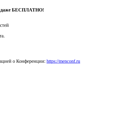
ие даже БЕСПЛАТНО!
остей
та.
ацией о Конференции:
https://menconf.ru