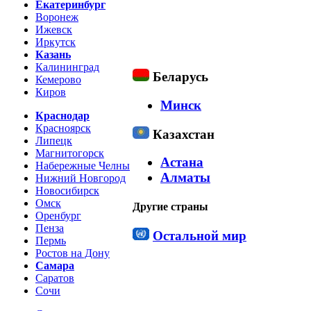
Екатеринбург
Воронеж
Ижевск
Иркутск
Казань
Калининград
Беларусь
Кемерово
Киров
Минск
Краснодар
Красноярск
Казахстан
Липецк
Магнитогорск
Астана
Набережные Челны
Алматы
Нижний Новгород
Новосибирск
Омск
Другие страны
Оренбург
Пенза
Остальной мир
Пермь
Ростов на Дону
Самара
Саратов
Сочи