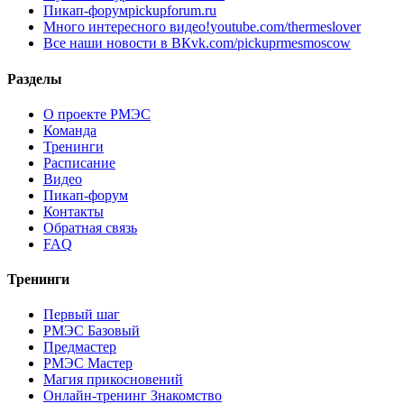
Пикап-форум
pickupforum.ru
Много интересного видео!
youtube.com/thermeslover
Все наши новости в ВК
vk.com/pickuprmesmoscow
Разделы
О проекте РМЭС
Команда
Тренинги
Расписание
Видео
Пикап-форум
Контакты
Обратная связь
FAQ
Тренинги
Первый шаг
РМЭС Базовый
Предмастер
РМЭС Мастер
Магия прикосновений
Онлайн-тренинг Знакомство