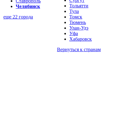
Сургут
Ставрополь
Тольятти
Челябинск
Тула
Томск
еще 22 города
Тюмень
Улан-Удэ
Уфа
Хабаровск
Вернуться к
странам