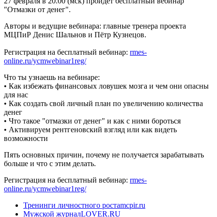
27 февраля в 20.00 (мск) пройдёт бесплатный вебинар
"Отмазки от денег".
Авторы и ведущие вебинара: главные тренера проекта
МЦПиР Денис Шальнов и Пётр Кузнецов.
Регистрация на бесплатный вебинар:
rmes-
online.ru/ycmwebinar1reg/
Что ты узнаешь на вебинаре:
• Как избежать финансовых ловушек мозга и чем они опасны
для нас
• Как создать свой личный план по увеличению количества
денег
• Что такое "отмазки от денег" и как с ними бороться
• Активируем рентгеновский взгляд или как видеть
возможности
Пять основных причин, почему не получается зарабатывать
больше и что с этим делать.
Регистрация на бесплатный вебинар:
rmes-
online.ru/ycmwebinar1reg/
Тренинги личностного роста
mcpir.ru
Мужской журнал
LOVER.RU