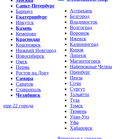
Москва
Санкт-Петербург
Астрахань
Барнаул
Белгород
Екатеринбург
Владивосток
Иркутск
Волгоград
Казань
Воронеж
Кемерово
Ижевск
Краснодар
Калининград
Красноярск
Киров
Нижний Новгород
Липецк
Новосибирск
Магнитогорск
Омск
Набережные Челны
Пермь
Оренбург
Ростов на Дону
Пенза
Самара
Сочи
Саратов
Сургут
Ставрополь
Тольятти
Челябинск
Тула
Томск
еще 22 города
Тюмень
Улан-Удэ
Уфа
Хабаровск
Вернуться к
странам