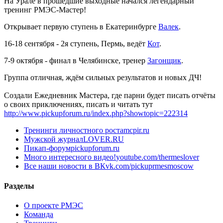
На Урале в прошедшие выходные начался легендарный
тренинг РМЭС-Мастер!
Открывает первую ступень в Екатеринбурге
Валек
.
16-18 сентября - 2я ступень, Пермь, ведёт
Кот
.
7-9 октября - финал в Челябинске, тренер
Загонщик
.
Группа отличная, ждём сильных результатов и новых ДЧ!
Создали Ежедневник Мастера, где парни будет писать отчёты
о своих приключениях, писать и читать тут
http://www.pickupforum.ru/index.php?showtopic=222314
Тренинги личностного роста
mcpir.ru
Мужской журнал
LOVER.RU
Пикап-форум
pickupforum.ru
Много интересного видео!
youtube.com/thermeslover
Все наши новости в ВК
vk.com/pickuprmesmoscow
Разделы
О проекте РМЭС
Команда