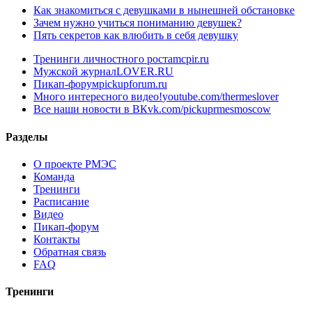
Как знакомиться с девушками в нынешней обстановке
Зачем нужно учиться пониманию девушек?
Пять секретов как влюбить в себя девушку
Тренинги личностного роста
mcpir.ru
Мужской журнал
LOVER.RU
Пикап-форум
pickupforum.ru
Много интересного видео!
youtube.com/thermeslover
Все наши новости в ВК
vk.com/pickuprmesmoscow
Разделы
О проекте РМЭС
Команда
Тренинги
Расписание
Видео
Пикап-форум
Контакты
Обратная связь
FAQ
Тренинги