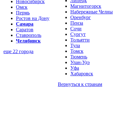
Липецк
Новосибирск
Магнитогорск
Омск
Набережные Челны
Пермь
Оренбург
Ростов на Дону
Пенза
Самара
Сочи
Саратов
Сургут
Ставрополь
Тольятти
Челябинск
Тула
Томск
еще 22 города
Тюмень
Улан-Удэ
Уфа
Хабаровск
Вернуться к
странам