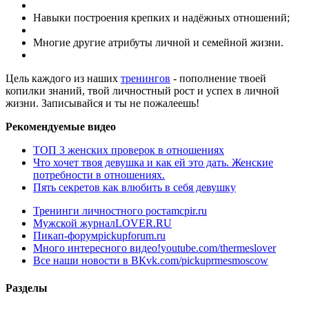
Навыки построения крепких и надёжных отношений;
Многие другие атрибуты личной и семейной жизни.
Цель каждого из наших
тренингов
- пополнение твоей
копилки знаний, твой личностный рост и успех в личной
жизни. Записывайся и ты не пожалеешь!
Рекомендуемые видео
ТОП 3 женских проверок в отношениях
Что хочет твоя девушка и как ей это дать. Женские
потребности в отношениях.
Пять секретов как влюбить в себя девушку
Тренинги личностного роста
mcpir.ru
Мужской журнал
LOVER.RU
Пикап-форум
pickupforum.ru
Много интересного видео!
youtube.com/thermeslover
Все наши новости в ВК
vk.com/pickuprmesmoscow
Разделы