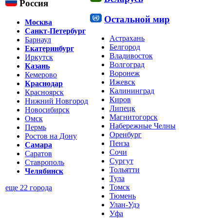
Россия
Остальной мир
Москва
Санкт-Петербург
Астрахань
Барнаул
Белгород
Екатеринбург
Владивосток
Иркутск
Волгоград
Казань
Воронеж
Кемерово
Ижевск
Краснодар
Калининград
Красноярск
Киров
Нижний Новгород
Липецк
Новосибирск
Магнитогорск
Омск
Набережные Челны
Пермь
Оренбург
Ростов на Дону
Пенза
Самара
Сочи
Саратов
Сургут
Ставрополь
Тольятти
Челябинск
Тула
Томск
еще 22 города
Тюмень
Улан-Удэ
Уфа