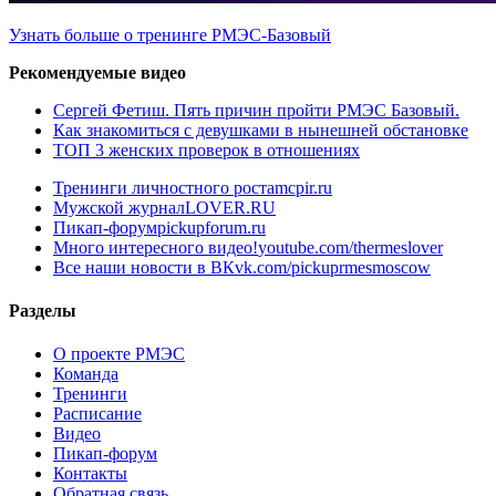
Узнать больше о тренинге РМЭС-Базовый
Рекомендуемые видео
Сергей Фетиш. Пять причин пройти РМЭС Базовый.
Как знакомиться с девушками в нынешней обстановке
ТОП 3 женских проверок в отношениях
Тренинги личностного роста
mcpir.ru
Мужской журнал
LOVER.RU
Пикап-форум
pickupforum.ru
Много интересного видео!
youtube.com/thermeslover
Все наши новости в ВК
vk.com/pickuprmesmoscow
Разделы
О проекте РМЭС
Команда
Тренинги
Расписание
Видео
Пикап-форум
Контакты
Обратная связь