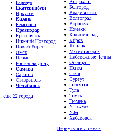
Астрахань
Барнаул
Белгород
Екатеринбург
Владивосток
Иркутск
Волгоград
Казань
Воронеж
Кемерово
Ижевск
Краснодар
Калининград
Красноярск
Киров
Нижний Новгород
Липецк
Новосибирск
Магнитогорск
Омск
Набережные Челны
Пермь
Оренбург
Ростов на Дону
Пенза
Самара
Сочи
Саратов
Сургут
Ставрополь
Тольятти
Челябинск
Тула
Томск
еще 22 города
Тюмень
Улан-Удэ
Уфа
Хабаровск
Вернуться к
странам