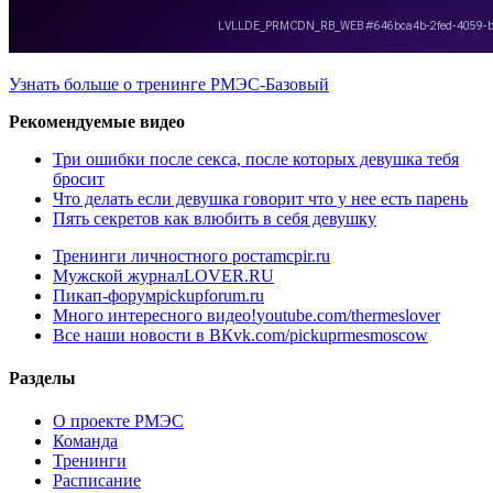
Узнать больше о тренинге РМЭС-Базовый
Рекомендуемые видео
Три ошибки после секса, после которых девушка тебя
бросит
Что делать если девушка говорит что у нее есть парень
Пять секретов как влюбить в себя девушку
Тренинги личностного роста
mcpir.ru
Мужской журнал
LOVER.RU
Пикап-форум
pickupforum.ru
Много интересного видео!
youtube.com/thermeslover
Все наши новости в ВК
vk.com/pickuprmesmoscow
Разделы
О проекте РМЭС
Команда
Тренинги
Расписание