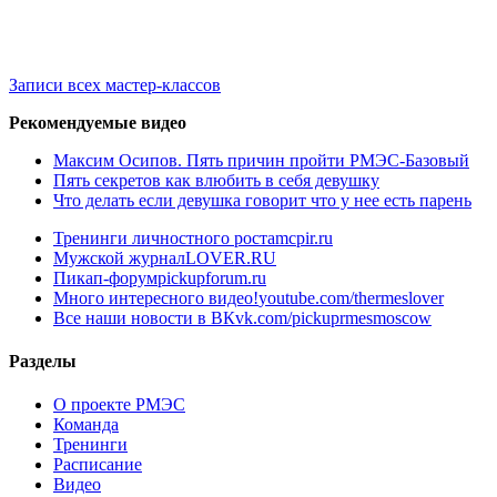
Записи всех мастер-классов
Рекомендуемые видео
Максим Осипов. Пять причин пройти РМЭС-Базовый
Пять секретов как влюбить в себя девушку
Что делать если девушка говорит что у нее есть парень
Тренинги личностного роста
mcpir.ru
Мужской журнал
LOVER.RU
Пикап-форум
pickupforum.ru
Много интересного видео!
youtube.com/thermeslover
Все наши новости в ВК
vk.com/pickuprmesmoscow
Разделы
О проекте РМЭС
Команда
Тренинги
Расписание
Видео