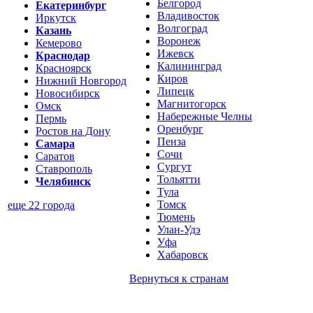
Белгород
Екатеринбург
Владивосток
Иркутск
Волгоград
Казань
Воронеж
Кемерово
Ижевск
Краснодар
Калининград
Красноярск
Киров
Нижний Новгород
Липецк
Новосибирск
Магнитогорск
Омск
Набережные Челны
Пермь
Оренбург
Ростов на Дону
Пенза
Самара
Сочи
Саратов
Сургут
Ставрополь
Тольятти
Челябинск
Тула
Томск
еще 22 города
Тюмень
Улан-Удэ
Уфа
Хабаровск
Вернуться к
странам