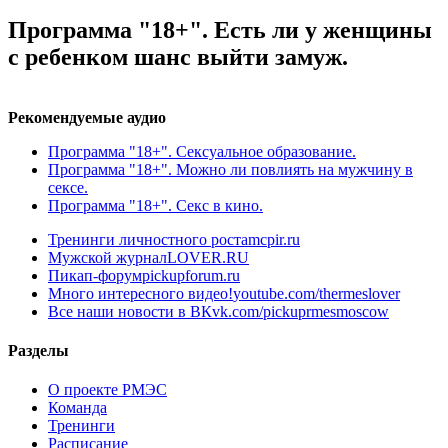
Программа "18+". Есть ли у женщины
с ребенком шанс выйти замуж.
Рекомендуемые аудио
Программа "18+". Сексуальное образование.
Программа "18+". Можно ли повлиять на мужчину в
сексе.
Программа "18+". Секс в кино.
Тренинги личностного роста
mcpir.ru
Мужской журнал
LOVER.RU
Пикап-форум
pickupforum.ru
Много интересного видео!
youtube.com/thermeslover
Все наши новости в ВК
vk.com/pickuprmesmoscow
Разделы
О проекте РМЭС
Команда
Тренинги
Расписание