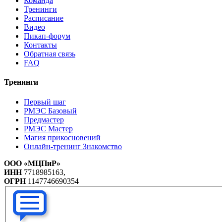
Команда
Тренинги
Расписание
Видео
Пикап-форум
Контакты
Обратная связь
FAQ
Тренинги
Первый шаг
РМЭС Базовый
Предмастер
РМЭС Мастер
Магия прикосновений
Онлайн-тренинг Знакомство
ООО «МЦПиР»
ИНН
7718985163,
ОГРН
1147746690354