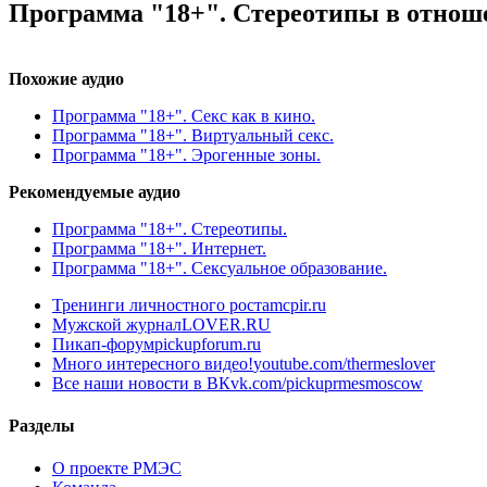
Программа "18+". Стереотипы в отнош
Похожие аудио
Программа "18+". Секс как в кино.
Программа "18+". Виртуальный секс.
Программа "18+". Эрогенные зоны.
Рекомендуемые аудио
Программа "18+". Стереотипы.
Программа "18+". Интернет.
Программа "18+". Сексуальное образование.
Тренинги личностного роста
mcpir.ru
Мужской журнал
LOVER.RU
Пикап-форум
pickupforum.ru
Много интересного видео!
youtube.com/thermeslover
Все наши новости в ВК
vk.com/pickuprmesmoscow
Разделы
О проекте РМЭС