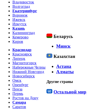
Владивосток
Волгоград
Екатеринбург
Воронеж
Ижевск
Иркутск
Казань
Калининград
Беларусь
Кемерово
Киров
Минск
Краснодар
Красноярск
Казахстан
Липецк
Магнитогорск
Астана
Набережные Челны
Алматы
Нижний Новгород
Новосибирск
Омск
Другие страны
Оренбург
Пенза
Остальной мир
Пермь
Ростов на Дону
Самара
Саратов