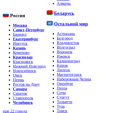
Алматы
Беларусь
Россия
Остальной мир
Москва
Санкт-Петербург
Астрахань
Барнаул
Белгород
Екатеринбург
Владивосток
Иркутск
Волгоград
Казань
Воронеж
Кемерово
Ижевск
Краснодар
Калининград
Красноярск
Киров
Нижний Новгород
Липецк
Новосибирск
Магнитогорск
Омск
Набережные Челны
Пермь
Оренбург
Ростов на Дону
Пенза
Самара
Сочи
Саратов
Сургут
Ставрополь
Тольятти
Челябинск
Тула
Томск
еще 22 города