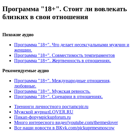
Программа "18+". Стоит ли вовлекать
близких в свои отношения
Похожие аудио
Программа "18+". Что делает несексуальными мужчин и
женщин.
Программа "18+". Совместимость темпераментов
Программа "18+". Жертвенность в отношениях.
Рекомендуемые аудио
Программа "18+". Международные отношения,
любовные.
Программа "18+". Мужская ревность.
Программа "18+". Сценарии в отношениях.
Тренинги личностного роста
mcpir.ru
Мужской журнал
LOVER.RU
Пикап-форум
pickupforum.ru
Много интересного видео!
youtube.com/thermeslover
Все наши новости в ВК
vk.com/pickuprmesmoscow