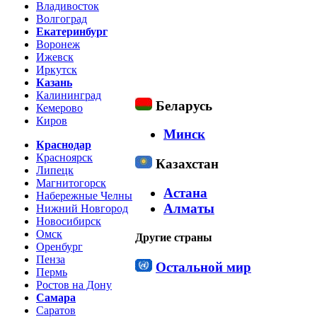
Владивосток
Волгоград
Екатеринбург
Воронеж
Ижевск
Иркутск
Казань
Калининград
Беларусь
Кемерово
Киров
Минск
Краснодар
Красноярск
Казахстан
Липецк
Магнитогорск
Астана
Набережные Челны
Алматы
Нижний Новгород
Новосибирск
Омск
Другие страны
Оренбург
Пенза
Остальной мир
Пермь
Ростов на Дону
Самара
Саратов