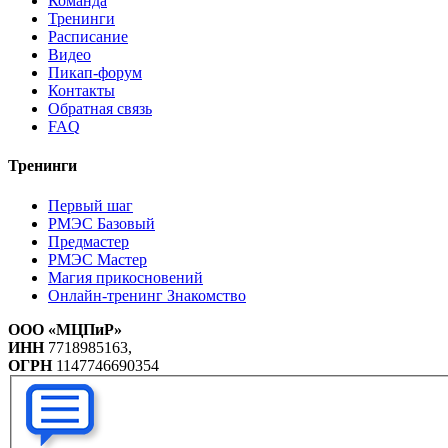
Команда
Тренинги
Расписание
Видео
Пикап-форум
Контакты
Обратная связь
FAQ
Тренинги
Первый шаг
РМЭС Базовый
Предмастер
РМЭС Мастер
Магия прикосновений
Онлайн-тренинг Знакомство
ООО «МЦПиР»
ИНН
7718985163,
ОГРН
1147746690354