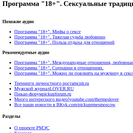
Программа "18+". Сексуальные традиц
Похожие аудио
Программа "18+". Мифы о сексе
Программа "18+". Тяжелая судьба любовниц
Программа "18+". Польза отдыха для отношений
Рекомендуемые аудио
Программа "18+". Международные отношения, любовные
Программа "18+". Сценарии в отношениях.
Программа "18+". Можно ли повлиять на мужчину в секс
Тренинги личностного роста
mcpir.ru
Мужской журнал
LOVER.RU
Пикап-форум
pickupforum.ru
Много интересного видео!
youtube.com/thermeslover
Все наши новости в ВК
vk.com/pickuprmesmoscow
Разделы
О проекте РМЭС