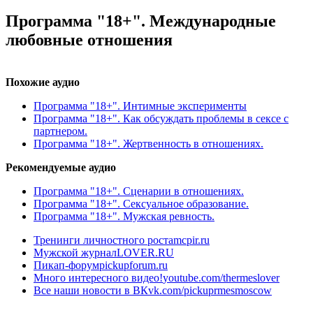
Программа "18+". Международные
любовные отношения
Похожие аудио
Программа "18+". Интимные эксперименты
Программа "18+". Как обсуждать проблемы в сексе с
партнером.
Программа "18+". Жертвенность в отношениях.
Рекомендуемые аудио
Программа "18+". Сценарии в отношениях.
Программа "18+". Сексуальное образование.
Программа "18+". Мужская ревность.
Тренинги личностного роста
mcpir.ru
Мужской журнал
LOVER.RU
Пикап-форум
pickupforum.ru
Много интересного видео!
youtube.com/thermeslover
Все наши новости в ВК
vk.com/pickuprmesmoscow