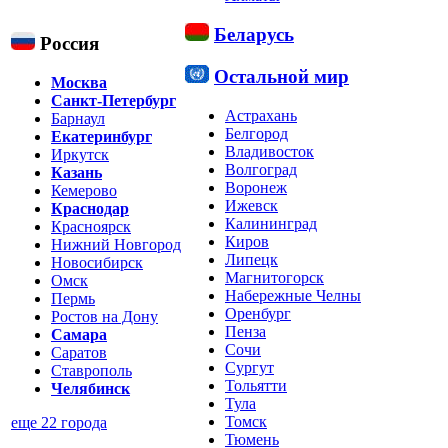
Беларусь
Россия
Остальной мир
Москва
Санкт-Петербург
Астрахань
Барнаул
Белгород
Екатеринбург
Владивосток
Иркутск
Волгоград
Казань
Воронеж
Кемерово
Ижевск
Краснодар
Калининград
Красноярск
Киров
Нижний Новгород
Липецк
Новосибирск
Магнитогорск
Омск
Набережные Челны
Пермь
Оренбург
Ростов на Дону
Пенза
Самара
Сочи
Саратов
Сургут
Ставрополь
Тольятти
Челябинск
Тула
Томск
еще 22 города
Тюмень